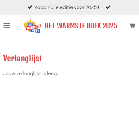
Koop nu je editie voor 2025 !
Ga
direct
HET WARMSTE BOEK 2025
naar
de
hoofdinhoud
Verlanglijst
Jouw verlanglijst is leeg.