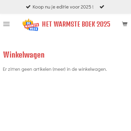
Koop nu je editie voor 2025 !
Ga
direct
HET WARMSTE BOEK 2025
naar
de
hoofdinhoud
Winkelwagen
Er zitten geen artikelen (meer) in de winkelwagen.